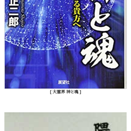
[ 大霊界 神と魂 ]