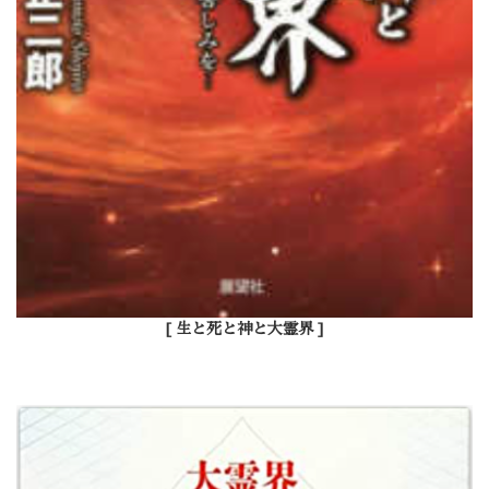
[ 生と死と神と大霊界 ]