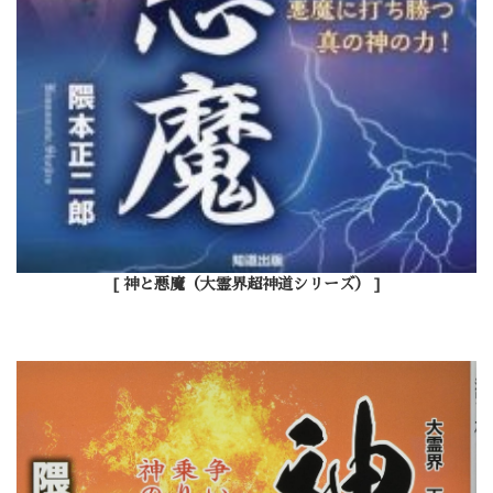
[ 神と悪魔（大霊界超神道シリーズ） ]