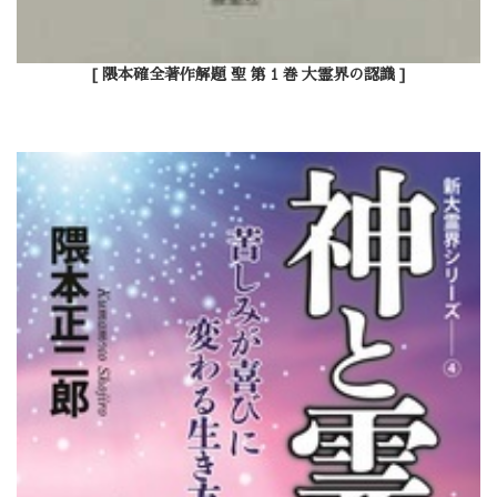
[ 隈本確全著作解題 聖 第１巻 大霊界の認識 ]