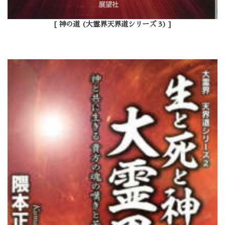
[ 神の道 (大霊界天界道シリーズ 3) ]