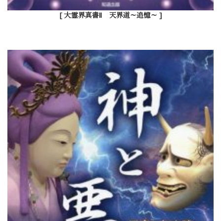
[ 大霊界真書Ⅱ 天界道～追憶～ ]