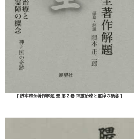
[ 隈本確全著作解題 聖 第２巻 神霊治療と霊障の概念 ]