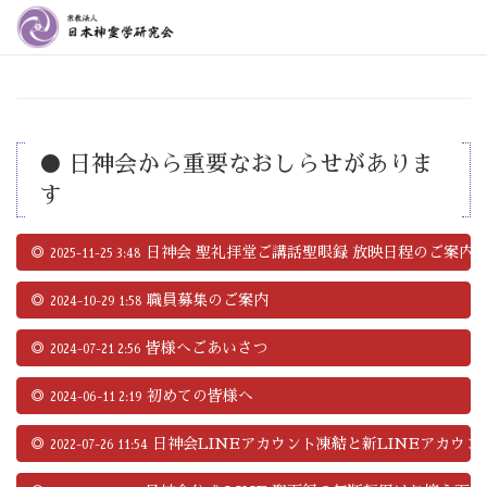
● 日神会から重要なおしらせがありま
す
◎
日神会 聖礼拝堂ご講話聖眼録 放映日程のご案内
2025-11-25 3:48
◎
職員募集のご案内
2024-10-29 1:58
◎
皆様へごあいさつ
2024-07-21 2:56
◎
初めての皆様へ
2024-06-11 2:19
◎
日神会LINEアカウント凍結と新LINEアカウ
2022-07-26 11:54