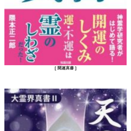
[ 開運真書 ]