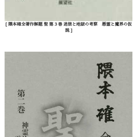
[ 隈本確全著作解題 聖 第３巻 迷信と地獄の考察 悪霊と魔界の仮
説 ]