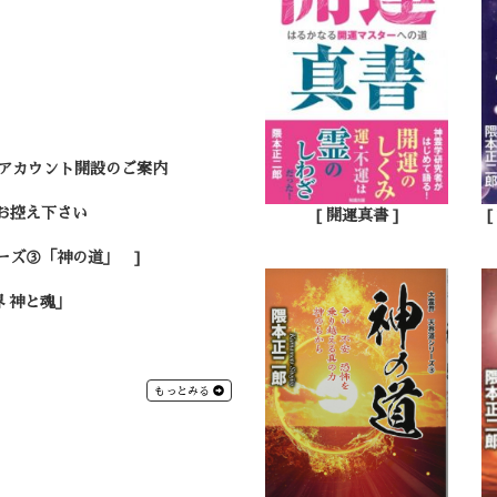
Eアカウント開設のご案内
はお控え下さい
[ 開運真書 ]
ーズ③「神の道」 ]
 神と魂」
もっとみる