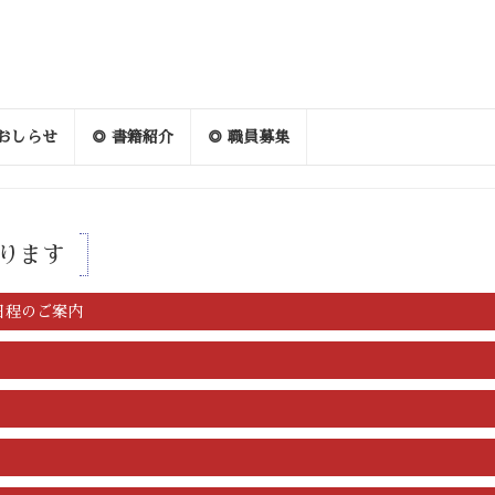
 おしらせ
◎ 書籍紹介
◎ 職員募集
ります
日程のご案内