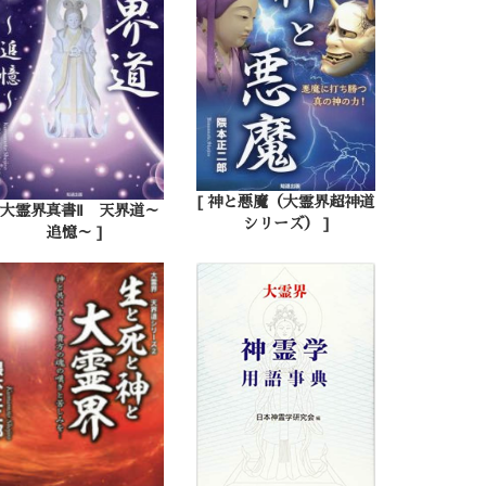
[ 神と悪魔（大霊界超神道
[ 大霊界真書Ⅱ 天界道～
シリーズ） ]
追憶～ ]