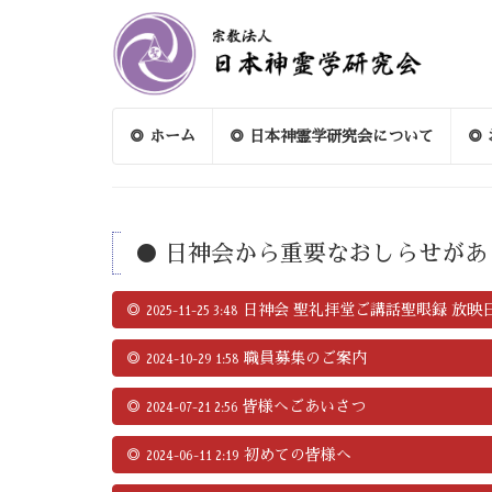
◎ ホーム
◎ 日本神霊学研究会について
◎
● 日神会から重要なおしらせがあ
◎
日神会 聖礼拝堂ご講話聖眼録 放映
2025-11-25 3:48
◎
職員募集のご案内
2024-10-29 1:58
◎
皆様へごあいさつ
2024-07-21 2:56
◎
初めての皆様へ
2024-06-11 2:19