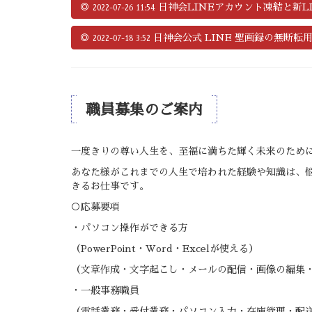
◎
日神会LINEアカウント凍結と新L
2022-07-26 11:54
◎
日神会公式 LINE 聖画録の無断転
2022-07-18 3:52
職員募集のご案内
一度きりの尊い人生を、至福に満ちた輝く未来のため
あなた様がこれまでの人生で培われた経験や知識は、
きるお仕事です。
○応募要項
・パソコン操作ができる方
（PowerPoint・Word・Excelが使える）
（文章作成・文字起こし・メールの配信・画像の編集
・一般事務職員
（電話業務・受付業務・パソコン入力・在庫管理・配