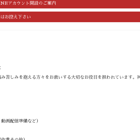
INEアカウント開設のご案内
用はお控え下さい
に
悩み苦しみを抱える方々をお救いする大切なお役目を担われています。
・動画配信準備など）
送作業その他）