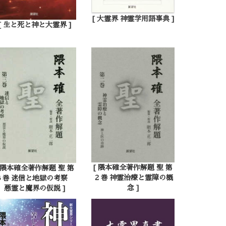
[ 大霊界 神霊学用語事典 ]
[ 生と死と神と大霊界 ]
[ 隈本確全著作解題 聖 第
[ 隈本確全著作解題 聖 第
２巻 神霊治療と霊障の概
３巻 迷信と地獄の考察
念 ]
悪霊と魔界の仮説 ]