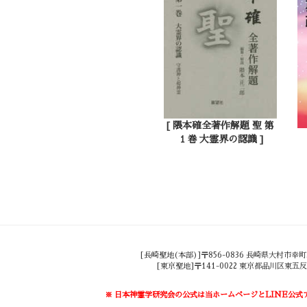
[ 隈本確全著作解題 聖 第
１巻 大霊界の認識 ]
[長崎聖地(本部)]〒856-0836 長崎県大村市幸町25-193
[東京聖地]〒141-0022 東京都品川区東五反田5-28-
※ 日本神霊学研究会の公式は当ホームページとLINE公