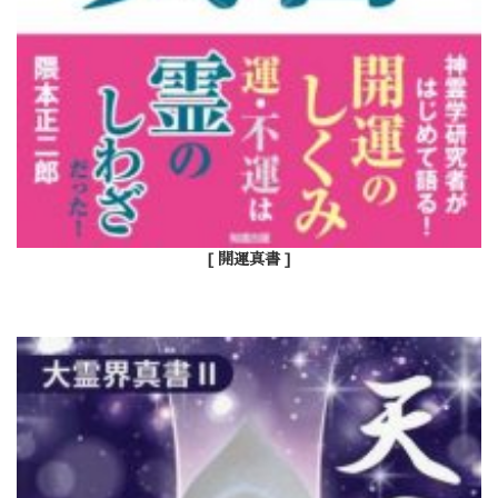
[ 開運真書 ]