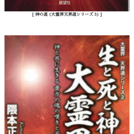
[ 神の道 (大霊界天界道シリーズ 3) ]