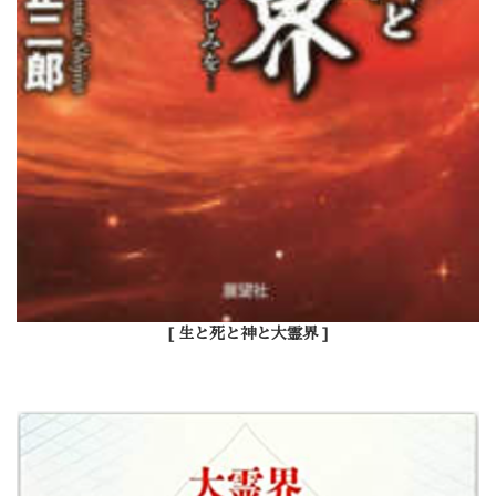
[ 生と死と神と大霊界 ]