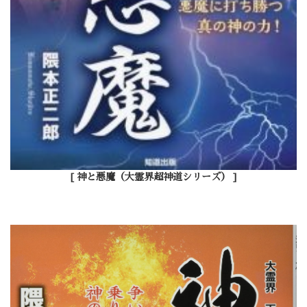
[ 神と悪魔（大霊界超神道シリーズ） ]