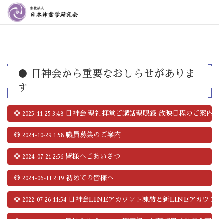
● 日神会から重要なおしらせがありま
す
◎
日神会 聖礼拝堂ご講話聖眼録 放映日程のご案内
2025-11-25 3:48
◎
職員募集のご案内
2024-10-29 1:58
◎
皆様へごあいさつ
2024-07-21 2:56
◎
初めての皆様へ
2024-06-11 2:19
◎
日神会LINEアカウント凍結と新LINEアカウ
2022-07-26 11:54