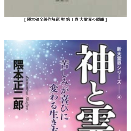
[ 隈本確全著作解題 聖 第１巻 大霊界の認識 ]