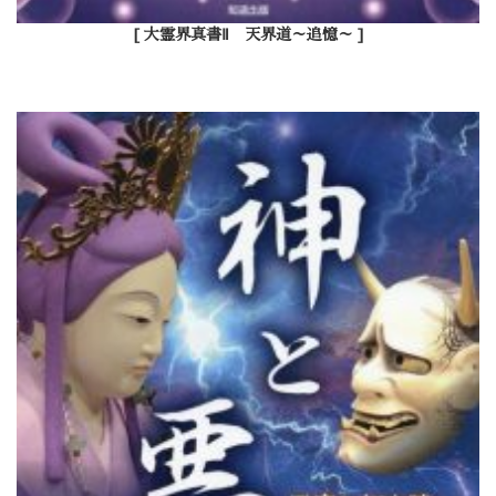
[ 大霊界真書Ⅱ 天界道～追憶～ ]