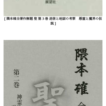
[ 隈本確全著作解題 聖 第３巻 迷信と地獄の考察 悪霊と魔界の仮
説 ]