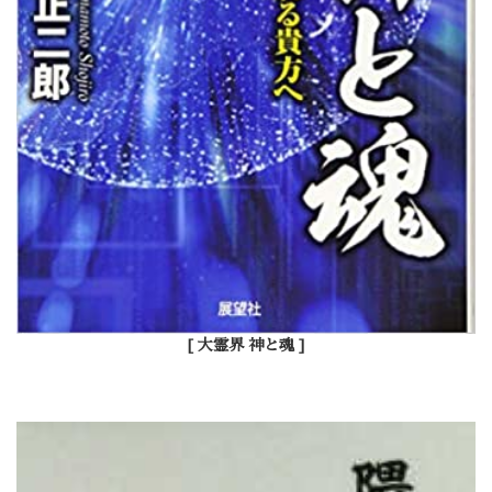
[ 大霊界 神と魂 ]