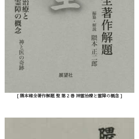
[ 隈本確全著作解題 聖 第２巻 神霊治療と霊障の概念 ]